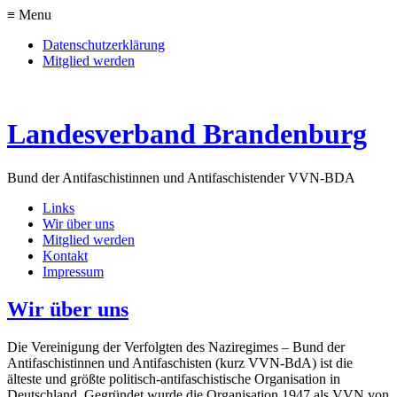
≡ Menu
Datenschutzerklärung
Mitglied werden
Landesverband Brandenburg
Bund der Antifaschistinnen und Antifaschisten
der VVN-BDA
Links
Wir über uns
Mitglied werden
Kontakt
Impressum
Wir über uns
Die Vereinigung der Verfolgten des Naziregimes – Bund der
Antifaschistinnen und Antifaschisten (kurz VVN-BdA) ist die
älteste und größte politisch-antifaschistische Organisation in
Deutschland. Gegründet wurde die Organisation 1947 als VVN von