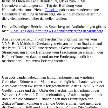
In vielen Orten im Land Brandenurg gab es zum 8. Mai
Gedenkveranstaltungen zum Tag der Befreiung vom
Nationalsozialismus. Neben
Potsdam
gab es unter anderem eine
Gedenkveranstaltung in Strausberg, die wir hier exemplarisch für
die vielen anderen näher darstellen wollen.
Den vollständigen Bericht aus Strausberg mit Audiobeiträgen gibt es
hier:
8. Mai Tag der Befreiung – Gedenkspaziergang in Strausberg
Am Tag der Befreiung vom Faschismus organisierten wir vom
VVN-BdA Märkisch-Oderland gemeinsam mit dem Stadtverband
der Partei DIE LINKE eine dezentrale Gedenkveranstaltung in
Strausberg, um an die Befreiung vom Faschismus zu erinnern, den
Befreier*innen zu danken und unsere Forderung deutlich zu
machen: der 8. Mai muss Feiertag werden!
Um trotz pandemiebedingten Einschränkungen ein würdiges
Gedenken, Erinnern und Mahnen zu ermöglichen, bauten wir vier
Audio-Stationen zwischen Kreisgeschäftsstelle der LINKEN in der
Großen Straße und dem Opfer des Faschismus-Ehrenhain in der
Wriezener Straße auf. Durch mehrminütige Audiobeiträge und mit
und durch die Stimmen, Erinnerungen und Erfahrungen der
Zeitzeug*innen konnten wir an die Opfer erinnern und mehr über
die Ereignisse 1945 rund um Strausberg erfahren. Die Audiobeiträge