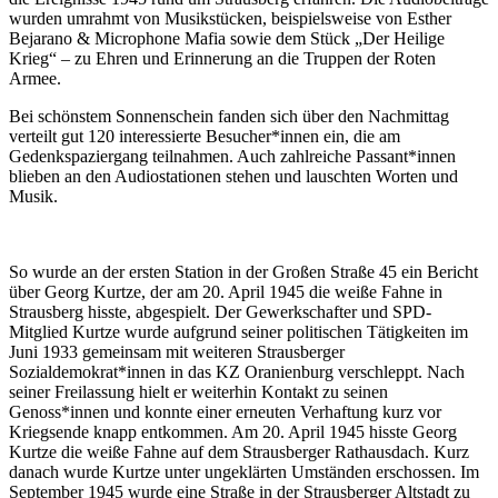
wurden umrahmt von Musikstücken, beispielsweise von Esther
Bejarano & Microphone Mafia sowie dem Stück „Der Heilige
Krieg“ – zu Ehren und Erinnerung an die Truppen der Roten
Armee.
Bei schönstem Sonnenschein fanden sich über den Nachmittag
verteilt gut 120 interessierte Besucher*innen ein, die am
Gedenkspaziergang teilnahmen. Auch zahlreiche Passant*innen
blieben an den Audiostationen stehen und lauschten Worten und
Musik.
So wurde an der ersten Station in der Großen Straße 45 ein Bericht
über Georg Kurtze, der am 20. April 1945 die weiße Fahne in
Strausberg hisste, abgespielt. Der Gewerkschafter und SPD-
Mitglied Kurtze wurde aufgrund seiner politischen Tätigkeiten im
Juni 1933 gemeinsam mit weiteren Strausberger
Sozialdemokrat*innen in das KZ Oranienburg verschleppt. Nach
seiner Freilassung hielt er weiterhin Kontakt zu seinen
Genoss*innen und konnte einer erneuten Verhaftung kurz vor
Kriegsende knapp entkommen. Am 20. April 1945 hisste Georg
Kurtze die weiße Fahne auf dem Strausberger Rathausdach. Kurz
danach wurde Kurtze unter ungeklärten Umständen erschossen. Im
September 1945 wurde eine Straße in der Strausberger Altstadt zu