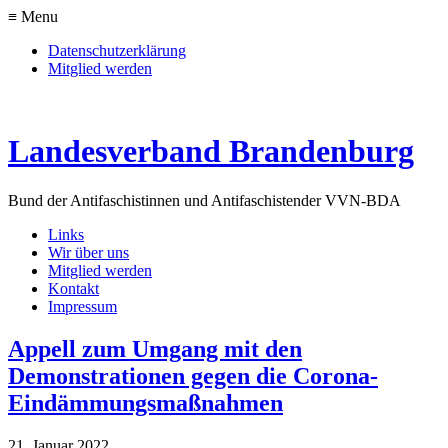
≡ Menu
Datenschutzerklärung
Mitglied werden
Landesverband Brandenburg
Bund der Antifaschistinnen und Antifaschisten
der VVN-BDA
Links
Wir über uns
Mitglied werden
Kontakt
Impressum
Appell zum Umgang mit den
Demonstrationen gegen die Corona-
Eindämmungsmaßnahmen
21. Januar 2022