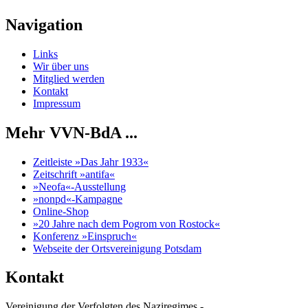
Navigation
Links
Wir über uns
Mitglied werden
Kontakt
Impressum
Mehr VVN-BdA ...
Zeitleiste »Das Jahr 1933«
Zeitschrift »antifa«
»Neofa«-Ausstellung
»nonpd«-Kampagne
Online-Shop
»20 Jahre nach dem Pogrom von Rostock«
Konferenz »Einspruch«
Webseite der Ortsvereinigung Potsdam
Kontakt
Vereinigung der Verfolgten des Naziregimes -