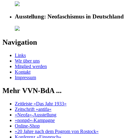
Ausstellung: Neofaschismus in Deutschland
Navigation
Links
Wir über uns
Mitglied werden
Kontakt
Impressum
Mehr VVN-BdA ...
Zeitleiste »Das Jahr 1933«
Zeitschrift »antifa«
»Neofa«-Ausstellung
»nonpd«-Kampagne
Online-Shop
»20 Jahre nach dem Pogrom von Rostock«
Konferenz »Einspruch«