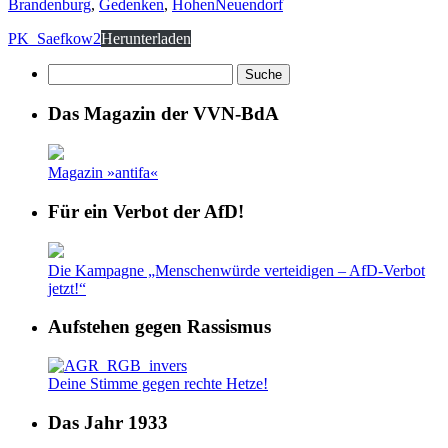
Brandenburg
,
Gedenken
,
HohenNeuendorf
PK_Saefkow2
Herunterladen
Das Magazin der VVN-BdA
Magazin »antifa«
Für ein Verbot der AfD!
Die Kampagne „Menschenwürde verteidigen – AfD-Verbot
jetzt!“
Aufstehen gegen Rassismus
Deine Stimme gegen rechte Hetze!
Das Jahr 1933