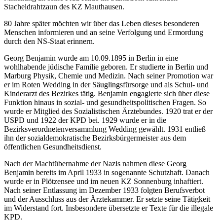
Stacheldrahtzaun des KZ Mauthausen.
80 Jahre später möchten wir über das Leben dieses besonderen
Menschen informieren und an seine Verfolgung und Ermordung
durch den NS-Staat erinnern.
Georg Benjamin wurde am 10.09.1895 in Berlin in eine
wohlhabende jüdische Familie geboren. Er studierte in Berlin und
Marburg Physik, Chemie und Medizin. Nach seiner Promotion war
er im Roten Wedding in der Säuglingsfürsorge und als Schul- und
Kinderarzt des Bezirkes tätig. Benjamin engagierte sich über diese
Funktion hinaus in sozial- und gesundheitspolitischen Fragen. So
wurde er Mitglied des Sozialistischen Ärztebundes. 1920 trat er der
USPD und 1922 der KPD bei. 1929 wurde er in die
Bezirksverordnetenversammlung Wedding gewählt. 1931 entließ
ihn der sozialdemokratische Bezirksbürgermeister aus dem
öffentlichen Gesundheitsdienst.
Nach der Machtübernahme der Nazis nahmen diese Georg
Benjamin bereits im April 1933 in sogenannte Schutzhaft. Danach
wurde er in Plötzensee und im neuen KZ Sonnenburg inhaftiert.
Nach seiner Entlassung im Dezember 1933 folgten Berufsverbot
und der Ausschluss aus der Ärztekammer. Er setzte seine Tätigkeit
im Widerstand fort. Insbesondere übersetzte er Texte für die illegale
KPD.