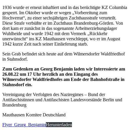
1936 wurde er erneut inhaftiert und in das berüchtigte KZ Columbia
gesperrt. Im Oktober wurde er wegen „Vorbereitung zum
Hochverrat“, zu einer sechsjährigen Zuchthausstrafe verurteilt.
Diese Strafe verbüßte er im Zuchthaus Brandenburg-Görden. Von
dort kam er zunächst in das sogenannte Arbeitserziehungslager
Wuhlheide und wurde 1942 mit dem Vermerk „Rückkehr
unerwünscht“ ins KZ Mauthausen verschleppt, wo er im August
1942 kurze Zeit nach seiner Einlieferung starb.
Sein Grab befindet sich heute auf dem Wilmersdorfer Waldfriedhof
in Stahnsdorf.
Zum Gedenken an Georg Benjamin laden wir Interessierte am
26.08.22 um 17 Uhr herzlich an den Eingang des
Wilmersdorfer Waldfriedhofes am Ende der Bahnhofstraße in
Stahnsdorf ein.
Vereinigung der Verfolgten des Naziregimes – Bund der
Antifaschistinnen und Antifaschisten Landesvorstände Berlin und
Brandenburg
Mauthausen Komitee Deutschland
Flyer_Georg_Benjamin
Herunterladen